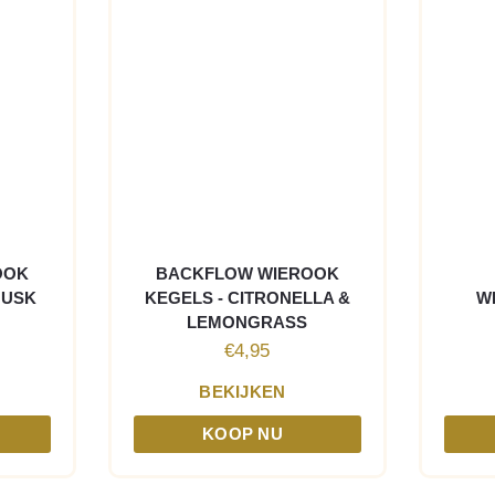
OOK
BACKFLOW WIEROOK
MUSK
KEGELS - CITRONELLA &
W
LEMONGRASS
€
4,95
BEKIJKEN
KOOP NU