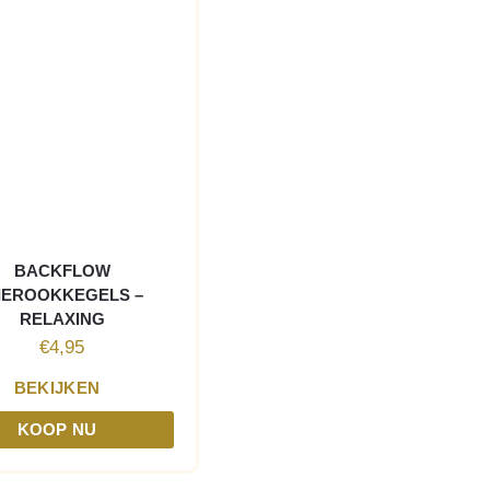
BACKFLOW
IEROOKKEGELS –
RELAXING
€
4,95
BEKIJKEN
KOOP NU