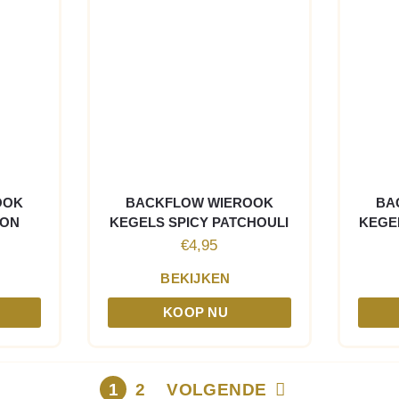
OOK
BACKFLOW WIEROOK
BA
ION
KEGELS SPICY PATCHOULI
KEGE
€
4,95
BEKIJKEN
KOOP NU
1
2
VOLGENDE