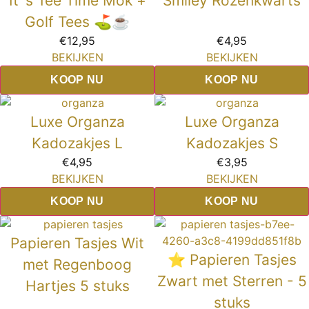
It`s Tee Time Mok +
Smiley Rozenkwarts
Golf Tees ⛳☕
€
12,95
€
4,95
BEKIJKEN
BEKIJKEN
KOOP NU
KOOP NU
Luxe Organza
Luxe Organza
Kadozakjes L
Kadozakjes S
€
4,95
€
3,95
BEKIJKEN
BEKIJKEN
KOOP NU
KOOP NU
Papieren Tasjes Wit
⭐ Papieren Tasjes
met Regenboog
Zwart met Sterren - 5
Hartjes 5 stuks
stuks