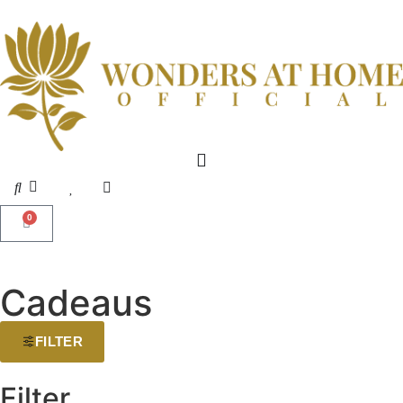
0
Cadeaus
FILTER
Filter