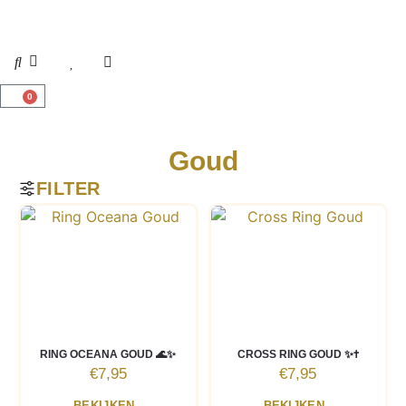
0
Goud
FILTER
RING OCEANA GOUD 🌊✨
CROSS RING GOUD ✨✝️
€
7,95
€
7,95
BEKIJKEN
BEKIJKEN