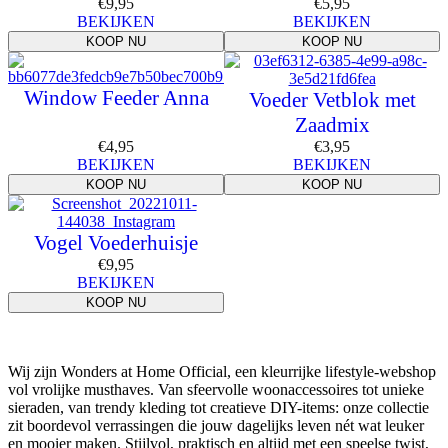
€
9,95
€
5,95
BEKIJKEN
BEKIJKEN
KOOP NU
KOOP NU
Window Feeder Anna
Voeder Vetblok met
Zaadmix
€
4,95
€
3,95
BEKIJKEN
BEKIJKEN
KOOP NU
KOOP NU
Vogel Voederhuisje
€
9,95
BEKIJKEN
KOOP NU
Wij zijn Wonders at Home Official, een kleurrijke lifestyle-webshop
vol vrolijke musthaves. Van sfeervolle woonaccessoires tot unieke
sieraden, van trendy kleding tot creatieve DIY-items: onze collectie
zit boordevol verrassingen die jouw dagelijks leven nét wat leuker
en mooier maken. Stijlvol, praktisch en altijd met een speelse twist,