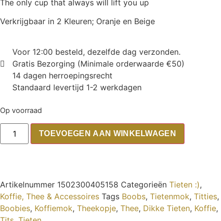
The only cup that always will lift you up
Verkrijgbaar in 2 Kleuren; Oranje en Beige
Voor 12:00 besteld, dezelfde dag verzonden.
Gratis Bezorging (Minimale orderwaarde €50)
14 dagen herroepingsrecht
Standaard levertijd 1-2 werkdagen
Op voorraad
TOEVOEGEN AAN WINKELWAGEN
Artikelnummer
1502300405158
Categorieën
Tieten :)
,
Koffie, Thee & Accessoires
Tags
Boobs
,
Tietenmok
,
Titties
,
Boobies
,
Koffiemok
,
Theekopje
,
Thee
,
Dikke Tieten
,
Koffie
,
Tits
,
Tieten