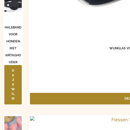
HALSBAND
VOOR
HONDEN
MET
WIJNGLAS VO
AIRTAGHO
UDER
D
E
Z
E
W
IL
IK
DEZ