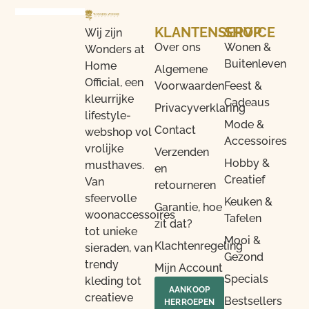
KLANTENSERVICE
SHOP
Wij zijn
Over ons
Wonen &
Wonders at
Buitenleven
Home
Algemene
Official, een
Voorwaarden
Feest &
kleurrijke
Cadeaus
Privacyverklaring
lifestyle-
Mode &
Contact
webshop vol
Accessoires
vrolijke
Verzenden
Hobby &
musthaves.
en
Creatief
Van
retourneren
sfeervolle
Keuken &
Garantie, hoe
woonaccessoires
Tafelen
zit dat?
tot unieke
Mooi &
Klachtenregeling
sieraden, van
Gezond
trendy
Mijn Account
Specials
kleding tot
AANKOOP
creatieve
Bestsellers
HERROEPEN