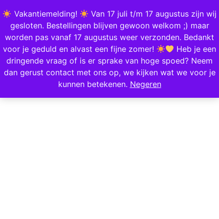
0
Vakantiemelding!
Van 17 juli t/m 17 augustus zijn wij
gesloten. Bestellingen blijven gewoon welkom ;) maar
worden pas vanaf 17 augustus weer verzonden. Bedankt
Home
/
Keuken, Koken & Tafelen
/
Tafelen
/
Borrelen
/ Flessenstop – Kat
voor je geduld en alvast een fijne zomer!
Heb je een
dringende vraag of is er sprake van hoge spoed? Neem
dan gerust contact met ons op, we kijken wat we voor je
kunnen betekenen.
Negeren