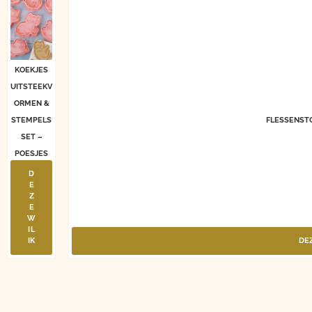
KOEKJES
UITSTEEKV
ORMEN &
STEMPELS
FLESSENST
SET –
POESJES
D
E
Z
E
W
IL
IK
DEZ