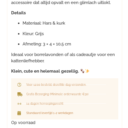
accessoire dat altijd opvalt en een glimlach uitlokt.
Details
Materiaal: Hars & kurk
Kleur: Grijs
Afmeting: 3 × 4 × 10,5 cm
Ideaal voor borrelavonden of als cadeautje voor een
kattenliefhebber.
Klein, cute en helemaal gezellig.
Voor 12:00 besteld, dezelfde dag verzonden.
Gratis Bezorging (Minimale orderwaarde €50)
14 dagen herroepingsrecht
Standaard levertijd 1-2 werkdagen
Op voorraad