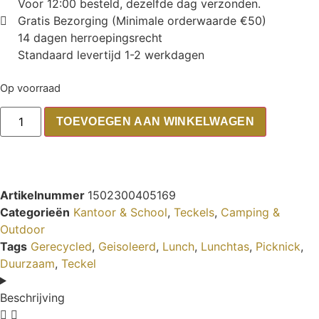
Voor 12:00 besteld, dezelfde dag verzonden.
Gratis Bezorging (Minimale orderwaarde €50)
14 dagen herroepingsrecht
Standaard levertijd 1-2 werkdagen
Op voorraad
TOEVOEGEN AAN WINKELWAGEN
Artikelnummer
1502300405169
Categorieën
Kantoor & School
,
Teckels
,
Camping &
Outdoor
Tags
Gerecycled
,
Geisoleerd
,
Lunch
,
Lunchtas
,
Picknick
,
Duurzaam
,
Teckel
Beschrijving