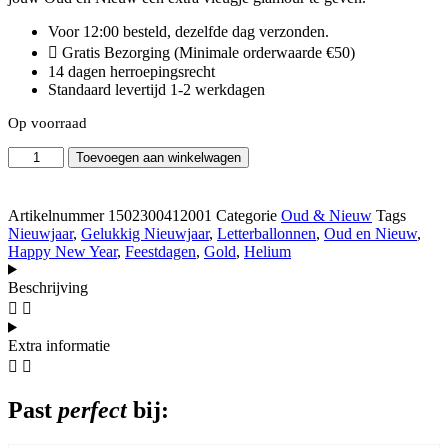
Voor 12:00 besteld, dezelfde dag verzonden.
Gratis Bezorging (Minimale orderwaarde €50)
14 dagen herroepingsrecht
Standaard levertijd 1-2 werkdagen
Op voorraad
Letter
Toevoegen aan winkelwagen
Ballonnen
Happy
New
Artikelnummer
1502300412001
Categorie
Oud & Nieuw
Tags
Year
Nieuwjaar
,
Gelukkig Nieuwjaar
,
Letterballonnen
,
Oud en Nieuw
,
Goud
Happy New Year
,
Feestdagen
,
Gold
,
Helium
aantal
Beschrijving
Extra informatie
Past
perfect
bij: