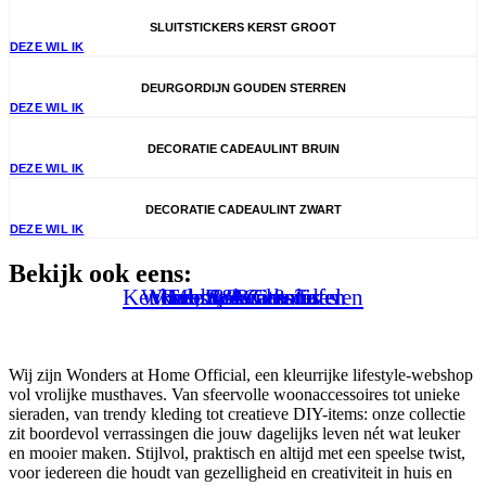
SLUITSTICKERS KERST GROOT
DEZE WIL IK
DEURGORDIJN GOUDEN STERREN
DEZE WIL IK
DECORATIE CADEAULINT BRUIN
DEZE WIL IK
DECORATIE CADEAULINT ZWART
DEZE WIL IK
Bekijk ook eens:
Keuken, Koken & Tafelen
Wonen & Buitenleven
Mode & Accessoires
Hobby & Creatief
Feest & Cadeaus
Mooi & Gezond
Specials
Wij zijn Wonders at Home Official, een kleurrijke lifestyle-webshop
vol vrolijke musthaves. Van sfeervolle woonaccessoires tot unieke
sieraden, van trendy kleding tot creatieve DIY-items: onze collectie
zit boordevol verrassingen die jouw dagelijks leven nét wat leuker
en mooier maken. Stijlvol, praktisch en altijd met een speelse twist,
voor iedereen die houdt van gezelligheid en creativiteit in huis en