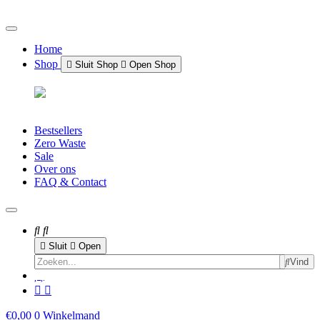
Ga
naar
de
Home
inhoud
Shop
Sluit Shop
Open Shop
Bestsellers
Zero Waste
Sale
Over ons
FAQ & Contact
Sluit
Open
Vind
€
0,00
0
Winkelmand