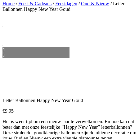
Home
/
Feest & Cadeaus
/
Feestdagen
/
Oud & Nieuw
/ Letter
Ballonnen Happy New Year Goud
Letter Ballonnen Happy New Year Goud
€
9,95
Het is weer tijd om een nieuw jaar te verwelkomen. En hoe kan dat
beter dan met onze feestelijke “Happy New Year” letterballonnen?
Deze stralende, goudkleurige ballonnen zijn de ultieme decoratie om
jouw Oud en Nieuw een extra vleugje glamour te geven.