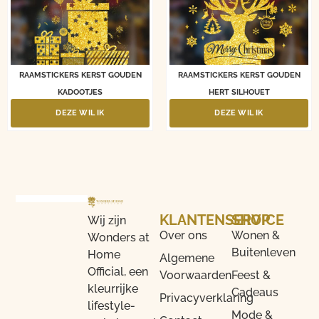
RAAMSTICKERS KERST GOUDEN
RAAMSTICKERS KERST GOUDEN
KADOOTJES
HERT SILHOUET
DEZE WIL IK
DEZE WIL IK
KLANTENSERVICE
SHOP
Wij zijn
Over ons
Wonen &
Wonders at
Buitenleven
Home
Algemene
Official, een
Voorwaarden
Feest &
kleurrijke
Cadeaus
Privacyverklaring
lifestyle-
Mode &