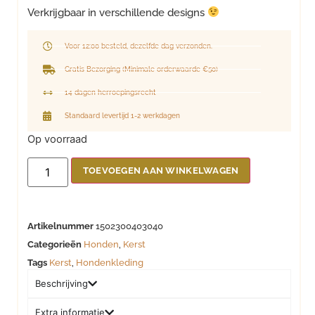
Verkrijgbaar in verschillende designs
Voor 12:00 besteld, dezelfde dag verzonden.
Gratis Bezorging (Minimale orderwaarde €50)
14 dagen herroepingsrecht
Standaard levertijd 1-2 werkdagen
Op voorraad
TOEVOEGEN AAN WINKELWAGEN
Artikelnummer
1502300403040
Categorieën
Honden
,
Kerst
Tags
Kerst
,
Hondenkleding
Beschrijving
Extra informatie