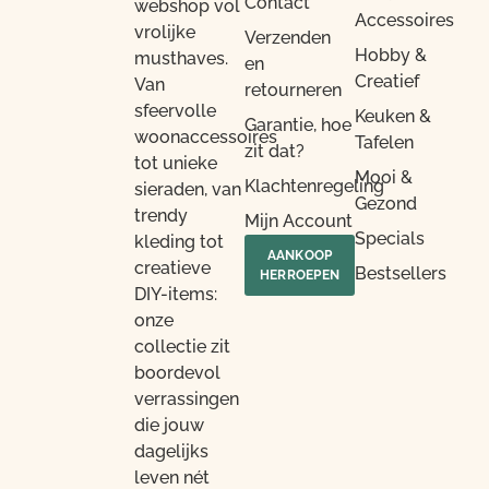
Contact
webshop vol
Accessoires
vrolijke
Verzenden
Hobby &
musthaves.
en
Creatief
Van
retourneren
sfeervolle
Keuken &
Garantie, hoe
woonaccessoires
Tafelen
zit dat?
tot unieke
Mooi &
Klachtenregeling
sieraden, van
Gezond
trendy
Mijn Account
Specials
kleding tot
AANKOOP
creatieve
Bestsellers
HERROEPEN
DIY-items:
onze
collectie zit
boordevol
verrassingen
die jouw
dagelijks
leven nét