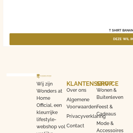
T SHIRT BANA
DEZE WIL I
KLANTENSERVICE
SHOP
Wij zijn
Over ons
Wonen &
Wonders at
Buitenleven
Home
Algemene
Official, een
Voorwaarden
Feest &
kleurrijke
Cadeaus
Privacyverklaring
lifestyle-
Mode &
Contact
webshop vol
Accessoires