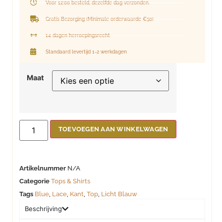
Voor 12:00 besteld, dezelfde dag verzonden.
Gratis Bezorging (Minimale orderwaarde €50)
14 dagen herroepingsrecht
Standaard levertijd 1-2 werkdagen
Maat
TOEVOEGEN AAN WINKELWAGEN
Artikelnummer
N/A
Categorie
Tops & Shirts
Tags
Blue
,
Lace
,
Kant
,
Top
,
Licht Blauw
Beschrijving