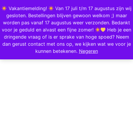
0
Vakantiemelding!
Van 17 juli t/m 17 augustus zijn wij
gesloten. Bestellingen blijven gewoon welkom ;) maar
worden pas vanaf 17 augustus weer verzonden. Bedankt
Home
/
Mode & Accessoires
/
Kleding
/
Tops & Shirts
/ Lace Top – Licht Blauw
voor je geduld en alvast een fijne zomer!
Heb je een
dringende vraag of is er sprake van hoge spoed? Neem
dan gerust contact met ons op, we kijken wat we voor je
kunnen betekenen.
Negeren