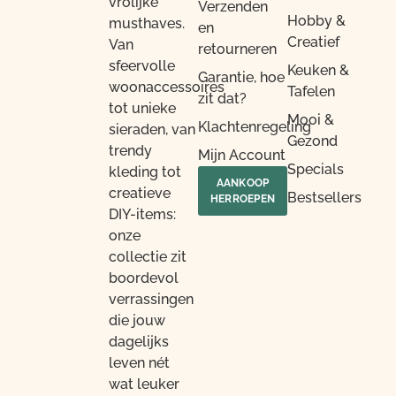
vrolijke
Verzenden
Hobby &
musthaves.
en
Creatief
Van
retourneren
sfeervolle
Keuken &
Garantie, hoe
woonaccessoires
Tafelen
zit dat?
tot unieke
Mooi &
Klachtenregeling
sieraden, van
Gezond
trendy
Mijn Account
Specials
kleding tot
AANKOOP
creatieve
Bestsellers
HERROEPEN
DIY-items:
onze
collectie zit
boordevol
verrassingen
die jouw
dagelijks
leven nét
wat leuker