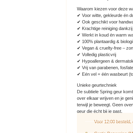
Waarom kiezen voor deze wa
✔ Voor witte, gekleurde én 
✔ Ook geschikt voor handw
✔ Krachtige reiniging dankz
✔ Werkt in koud én warm wa
✔ 100% plantaardig & biolog
✔ Vegan & cruelty-free – zo
✔ Volledig plasticvrij
✔ Hypoallergeen & dermatolo
✔ Vrij van parabenen, fosfat
✔ Eén vel = één wasbeurt (t
Unieke geurtechniek
De subtiele Spring geur komt 
over elkaar wrijven en je gen
terwijl je beweegt. Geen ove
geur die écht bij je past.
Voor 12:00 besteld,