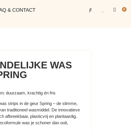
AQ & CONTACT
0
ENDELIJKE WAS
PRING
: duurzaam, krachtig én fris
 strips in de geur Spring – de slimme,
van traditioneel wasmiddel. De innovatieve
h afbreekbaar, plasticvrij en plantaardig.
ecoformule was je schoner dan ooit,