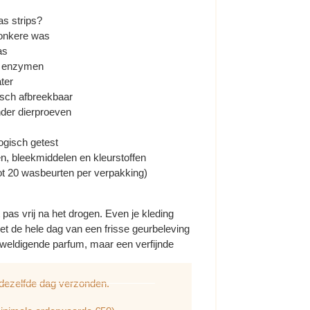
s strips?
donkere was
as
ij enzymen
ter
isch afbreekbaar
nder dierproeven
gisch getest
en, bleekmiddelen en kleurstoffen
ot 20 wasbeurten per verpakking)
pas vrij na het drogen. Even je kleding
iet de hele dag van een frisse geurbeleving
rweldigende parfum, maar een verfijnde
 dezelfde dag verzonden.