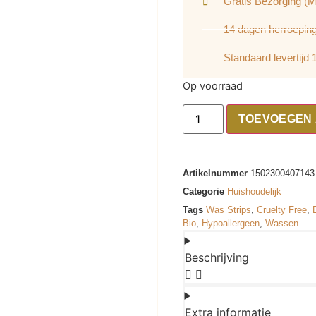
Gratis Bezorging (
14 dagen herroepin
Standaard levertijd
Op voorraad
TOEVOEGEN
Artikelnummer
1502300407143
Categorie
Huishoudelijk
Tags
Was Strips
,
Cruelty Free
,
Bio
,
Hypoallergeen
,
Wassen
Beschrijving
Extra informatie