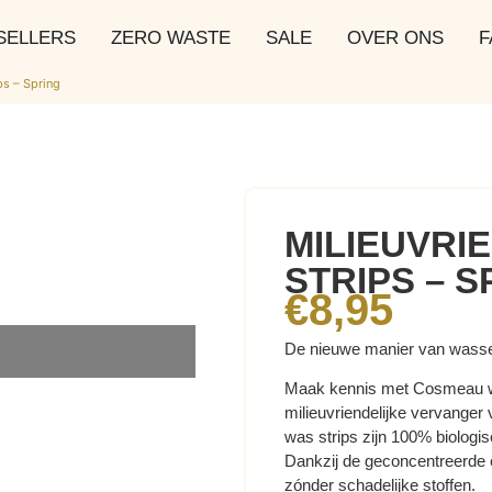
SELLERS
ZERO WASTE
SALE
OVER ONS
F
ps – Spring
MILIEUVRI
STRIPS – S
€
8,95
De nieuwe manier van wassen
Maak kennis met Cosmeau was
milieuvriendelijke vervanger 
was strips zijn 100% biologisc
Dankzij de geconcentreerde 
zónder schadelijke stoffen.