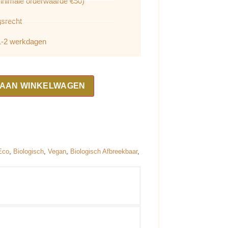
Minimale orderwaarde €50)
gsrecht
 1-2 werkdagen
 AAN WINKELWAGEN
Eco
,
Biologisch
,
Vegan
,
Biologisch Afbreekbaar
,