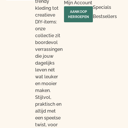
trendy
n.
d!
1 dag
heb
Mijn Account
Specials
Zeker
binnen
n, en
kleding tot
AANKOOP
een
. En
altijd
creatieve
Bestsellers
HERROEPEN
aanra
wat
netj
DIY-items:
der!
leuk
gere
onze
verpak
eld,
collectie zit
t. De
kan i
boordevol
Koepe
nu
verrassingen
l
lekke
Parapl
neuz
die jouw
u
n in
dagelijks
Trans
dez
leven nét
paran
prett
wat leuker
t,
ge
en mooier
komt
onlin
maken.
nu wel
shop
Stijlvol,
heel
De
erg
cam
praktisch en
goed
ala
altijd met
van
bv, d
een speelse
pas.
heb i
twist, voor