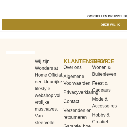
OORBELLEN DRUPPEL B
DEZE WIL IK
KLANTENSERVICE
SHOP
Wij zijn
Over ons
Wonen &
Wonders at
Buitenleven
Home Official,
Algemene
een kleurrijke
Voorwaarden
Feest &
lifestyle-
Cadeaus
Privacyverklaring
webshop vol
Mode &
Contact
vrolijke
Accessoires
musthaves.
Verzenden en
Hobby &
Van
retourneren
Creatief
sfeervolle
Garantie, hoe