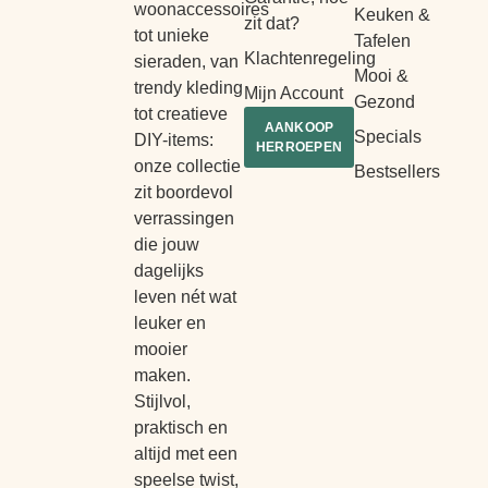
woonaccessoires
Keuken &
zit dat?
tot unieke
Tafelen
Klachtenregeling
sieraden, van
Mooi &
trendy kleding
Mijn Account
Gezond
tot creatieve
AANKOOP
Specials
DIY-items:
HERROEPEN
onze collectie
Bestsellers
zit boordevol
verrassingen
die jouw
dagelijks
leven nét wat
leuker en
mooier
maken.
Stijlvol,
praktisch en
altijd met een
speelse twist,