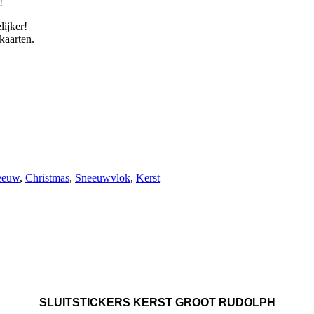
!
lijker!
tkaarten.
eeuw
,
Christmas
,
Sneeuwvlok
,
Kerst
SLUITSTICKERS KERST GROOT RUDOLPH