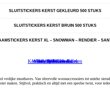
SLUITSTICKERS KERST GEKLEURD 500 STUKS
SLUITSTICKERS KERST BRUIN 500 STUKS
AAMSTICKERS KERST XL – SNOWMAN – RENDIER – SAN
Keuken, Koken & Tafelen
Wonen & Buitenleven
Mode & Accessoires
Hobby & Creatief
Feest & Cadeaus
Mooi & Gezond
Specials
l vrolijke musthaves. Van sfeervolle woonaccessoires tot unieke sierade
r maken. Stijlvol, praktisch en altijd met een speelse twist, voor ieder