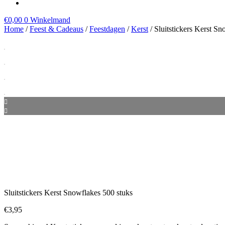
€
0,00
0
Winkelmand
Home
/
Feest & Cadeaus
/
Feestdagen
/
Kerst
/ Sluitstickers Kerst S
Sluitstickers Kerst Snowflakes 500 stuks
€
3,95