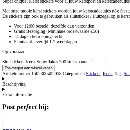
Super chique! Kerst stickers voor al jouw kerstpost en kerstcadeautjes
Met onze mooie kerst stickers worden jouw kerstcadeautjes nóg feeste
De stickers zijn ook te gebruiken als sluitsticker / sluitzegel op je kers
Voor 12:00 besteld, dezelfde dag verzonden.
Gratis Bezorging (Minimale orderwaarde €50)
14 dagen herroepingsrecht
Standaard levertijd 1-2 werkdagen
Op voorraad
Sluitstickers Kerst Snowflakes 500 stuks aantal
Toevoegen aan winkelwagen
Artikelnummer
1502300402058
Categorieën
Stickers
,
Kerst
Tags
Sn
Beschrijving
Extra informatie
Past
perfect
bij: