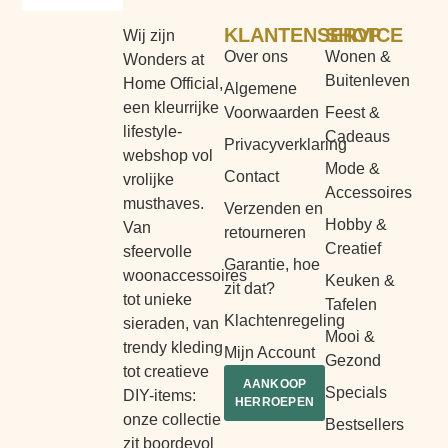
KLANTENSERVICE
SHOP
Wij zijn
Over ons
Wonen &
Wonders at
Buitenleven
Home Official,
Algemene
een kleurrijke
Voorwaarden
Feest &
lifestyle-
Cadeaus
Privacyverklaring
webshop vol
Mode &
Contact
vrolijke
Accessoires
musthaves.
Verzenden en
Hobby &
Van
retourneren
Creatief
sfeervolle
Garantie, hoe
woonaccessoires
Keuken &
zit dat?
tot unieke
Tafelen
Klachtenregeling
sieraden, van
Mooi &
trendy kleding
Mijn Account
Gezond
tot creatieve
AANKOOP
Specials
DIY-items:
HERROEPEN
onze collectie
Bestsellers
zit boordevol