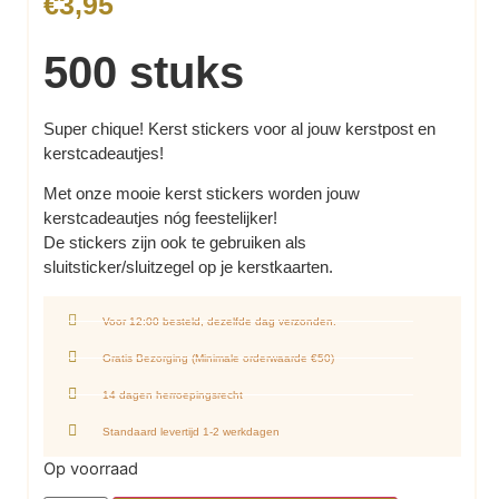
€
3,95
500 stuks
Super chique! Kerst stickers voor al jouw kerstpost en
kerstcadeautjes!
Met onze mooie kerst stickers worden jouw
kerstcadeautjes nóg feestelijker!
De stickers zijn ook te gebruiken als
sluitsticker/sluitzegel op je kerstkaarten.
Voor 12:00 besteld, dezelfde dag verzonden.
Gratis Bezorging (Minimale orderwaarde €50)
14 dagen herroepingsrecht
Standaard levertijd 1-2 werkdagen
Op voorraad