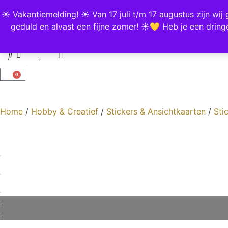
☀️ Vakantiemelding! ☀️ Van 17 juli t/m 17 augustus zijn w
geduld en alvast een fijne zomer! ☀️💛 Heb je een drin
Home
Shop
Bestsellers
Zero Waste
Sal
0
Home
/
Hobby & Creatief
/
Stickers & Ansichtkaarten
/
Sti