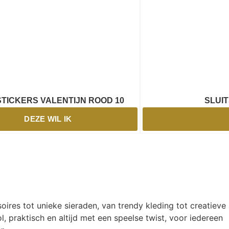
STICKERS VALENTIJN ROOD 10
SLUI
DEZE WIL IK
oires tot unieke sieraden, van trendy kleding tot creatieve
l, praktisch en altijd met een speelse twist, voor iedereen