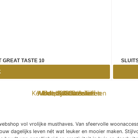
T GREAT TASTE 10
SLUIT
K
Keuken, Koken & Tafelen
Wonen & Buitenleven
Mode & Accessoires
Hobby & Creatief
Feest & Cadeaus
Mooi & Gezond
Specials
e-webshop vol vrolijke musthaves. Van sfeervolle woonaccess
ouw dagelijks leven nét wat leuker en mooier maken. Stijlvo