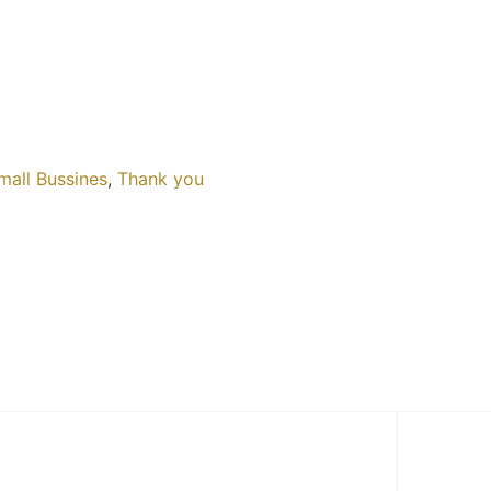
mall Bussines
,
Thank you