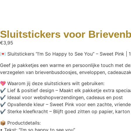
Sluitstickers voor Brieven
€
3,95
💌 Sluitstickers “I’m So Happy to See You” – Sweet Pink | 1
Geef je pakketjes een warme en persoonlijke touch met deze 
verzegelen van brievenbusdoosjes, enveloppen, cadeauzak
💖 Waarom jij deze sluitstickers wilt gebruiken:
✔ Lief & positief design – Maakt elk pakketje extra specia
✔ Ideaal voor webshopverzendingen, cadeaus en post
✔ Opvallende kleur – Sweet Pink voor een zachte, vriendeli
✔ Sterke kleefkracht – Blijft goed zitten op papier, karton 
📦 Productdetails:
• Tekst: “I’m so happy to see you”