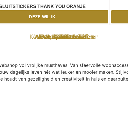
SLUITSTICKERS THANK YOU ORANJE
DEZE WIL IK
Keuken, Koken & Tafelen
Wonen & Buitenleven
Mode & Accessoires
Hobby & Creatief
Feest & Cadeaus
Mooi & Gezond
Specials
e-webshop vol vrolijke musthaves. Van sfeervolle woonaccess
ouw dagelijks leven nét wat leuker en mooier maken. Stijlvo
ie houdt van gezelligheid en creativiteit in huis en daarbuite