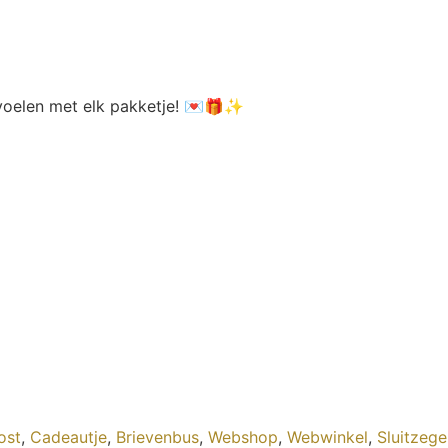
m voelen met elk pakketje! 💌🎁✨
ost
,
Cadeautje
,
Brievenbus
,
Webshop
,
Webwinkel
,
Sluitzege