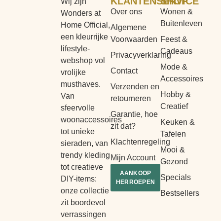
KLANTENSERVICE
SHOP
Wij zijn
Over ons
Wonen &
Wonders at
Buitenleven
Home Official,
Algemene
een kleurrijke
Voorwaarden
Feest &
lifestyle-
Cadeaus
Privacyverklaring
webshop vol
Mode &
Contact
vrolijke
Accessoires
musthaves.
Verzenden en
Hobby &
Van
retourneren
Creatief
sfeervolle
Garantie, hoe
woonaccessoires
Keuken &
zit dat?
tot unieke
Tafelen
Klachtenregeling
sieraden, van
Mooi &
trendy kleding
Mijn Account
Gezond
tot creatieve
AANKOOP
Specials
DIY-items:
HERROEPEN
onze collectie
Bestsellers
zit boordevol
verrassingen