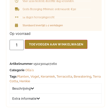
Voor 12:00 besteld, dezelfde dag verzonden.
Gratis Bezorging (Minimale orderwaarde €50)
14 dagen herroepingsrecht
Standaard levertijd 1-2 werkdagen
Op voorraad
TOEVOEGEN AAN WINKELWAGEN
Artikelnummer
1502300407260
Categorie
Olla`s
Tags
Planten
,
Vogel
,
Keramiek
,
Terracotta
,
Bewatering
,
Terra
Cotta
,
Henkie
Beschrijving
Extra informatie