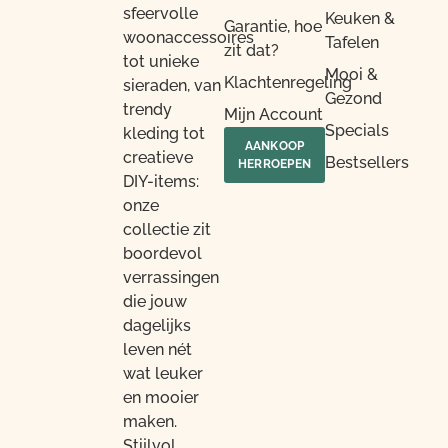
sfeervolle
Keuken &
Garantie, hoe
woonaccessoires
Tafelen
zit dat?
tot unieke
Mooi &
Klachtenregeling
sieraden, van
Gezond
trendy
Mijn Account
Specials
kleding tot
AANKOOP
creatieve
Bestsellers
HERROEPEN
DIY-items:
onze
collectie zit
boordevol
verrassingen
die jouw
dagelijks
leven nét
wat leuker
en mooier
maken.
Stijlvol,