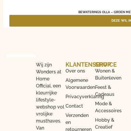
BEWATERINGS OLLA – GROEN ME
DEZE WIL I
KLANTENSERVICE
SHOP
Wij zijn
Over ons
Wonen &
Wonders at
Buitenleven
Home
Algemene
Official, een
Voorwaarden
Feest &
kleurrijke
Cadeaus
Privacyverklaring
lifestyle-
Mode &
Contact
webshop vol
Accessoires
vrolijke
Verzenden
Hobby &
musthaves.
en
Creatief
Van
retourneren