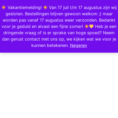
0
Vakantiemelding!
Van 17 juli t/m 17 augustus zijn wij
gesloten. Bestellingen blijven gewoon welkom ;) maar
worden pas vanaf 17 augustus weer verzonden. Bedankt
Home
/
Specials
/
Olla`s
/ Terracotta bewateringsvogel Henkie
voor je geduld en alvast een fijne zomer!
Heb je een
dringende vraag of is er sprake van hoge spoed? Neem
dan gerust contact met ons op, we kijken wat we voor je
kunnen betekenen.
Negeren