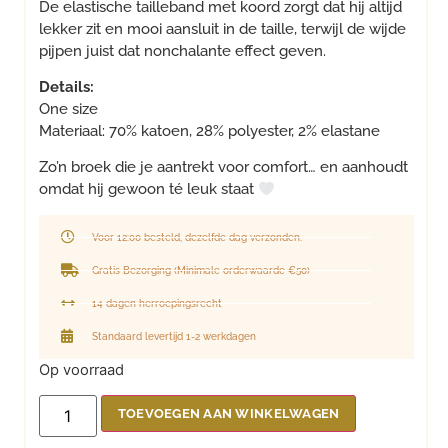
De elastische tailleband met koord zorgt dat hij altijd
lekker zit en mooi aansluit in de taille, terwijl de wijde
pijpen juist dat nonchalante effect geven.
Details:
One size
Materiaal: 70% katoen, 28% polyester, 2% elastane
Zo’n broek die je aantrekt voor comfort… en aanhoudt
omdat hij gewoon té leuk staat
Voor 12:00 besteld, dezelfde dag verzonden.
Gratis Bezorging (Minimale orderwaarde €50)
14 dagen herroepingsrecht
Standaard levertijd 1-2 werkdagen
Op voorraad
TOEVOEGEN AAN WINKELWAGEN