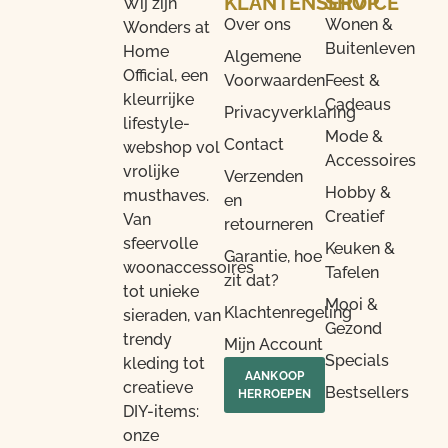
KLANTENSERVICE
SHOP
Wij zijn
Over ons
Wonen &
Wonders at
Buitenleven
Home
Algemene
Official, een
Voorwaarden
Feest &
kleurrijke
Cadeaus
Privacyverklaring
lifestyle-
Mode &
Contact
webshop vol
Accessoires
vrolijke
Verzenden
Hobby &
musthaves.
en
Creatief
Van
retourneren
sfeervolle
Keuken &
Garantie, hoe
woonaccessoires
Tafelen
zit dat?
tot unieke
Mooi &
Klachtenregeling
sieraden, van
Gezond
trendy
Mijn Account
Specials
kleding tot
AANKOOP
creatieve
Bestsellers
HERROEPEN
DIY-items:
onze