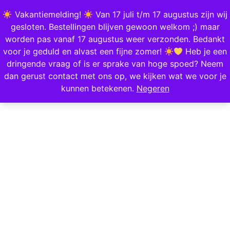
0
Vakantiemelding!
Van 17 juli t/m 17 augustus zijn wij
gesloten. Bestellingen blijven gewoon welkom ;) maar
worden pas vanaf 17 augustus weer verzonden. Bedankt
Home
/
Mode & Accessoires
/
Kleding
/
Broeken & Shorts
/ Wide Leg Joggers –
voor je geduld en alvast een fijne zomer!
Heb je een
Grijs
dringende vraag of is er sprake van hoge spoed? Neem
dan gerust contact met ons op, we kijken wat we voor je
Aanbieding!
kunnen betekenen.
Negeren