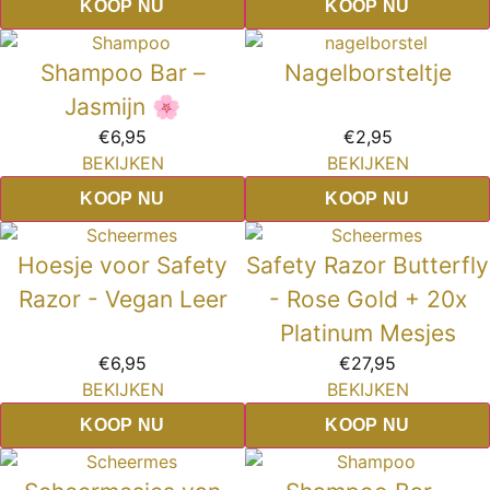
KOOP NU
KOOP NU
Shampoo Bar –
Nagelborsteltje
Jasmijn 🌸
€
6,95
€
2,95
BEKIJKEN
BEKIJKEN
KOOP NU
KOOP NU
Hoesje voor Safety
Safety Razor Butterfly
Razor - Vegan Leer
- Rose Gold + 20x
Platinum Mesjes
€
6,95
€
27,95
BEKIJKEN
BEKIJKEN
KOOP NU
KOOP NU