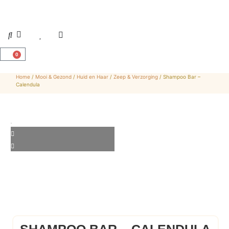
0
Home
/
Mooi & Gezond
/
Huid en Haar
/
Zeep & Verzorging
/ Shampoo Bar –
Calendula
SHAMPOO BAR – CALENDULA