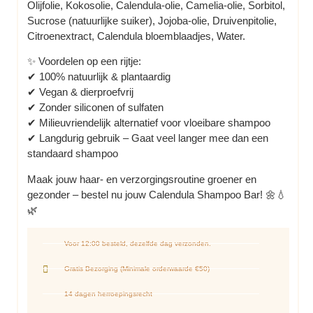
Olijfolie, Kokosolie, Calendula-olie, Camelia-olie, Sorbitol,
Sucrose (natuurlijke suiker), Jojoba-olie, Druivenpitolie,
Citroenextract, Calendula bloemblaadjes, Water.
✨ Voordelen op een rijtje:
✔ 100% natuurlijk & plantaardig
✔ Vegan & dierproefvrij
✔ Zonder siliconen of sulfaten
✔ Milieuvriendelijk alternatief voor vloeibare shampoo
✔ Langdurig gebruik – Gaat veel langer mee dan een
standaard shampoo
Maak jouw haar- en verzorgingsroutine groener en
gezonder – bestel nu jouw Calendula Shampoo Bar! 🌼💧
🌿
Voor 12:00 besteld, dezelfde dag verzonden.
Gratis Bezorging (Minimale orderwaarde €50)
14 dagen herroepingsrecht