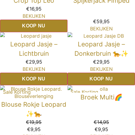
Crop Top Leo
Spijkerjack Pimped
€
16,95
BEKIJKEN
€
59,95
KOOP NU
BEKIJKEN
Leopard Jasje –
Leopard Jasje –
Lichtbruin
Donkerbruin 🐆✨
€
29,95
€
29,95
BEKIJKEN
BEKIJKEN
KOOP NU
KOOP NU
Sale Korting
Sale Korting
Broek Multi🌈
Blouse Rokje Leopard
✨🐆
€
19,95
€
14,95
€
9,95
€
9,95