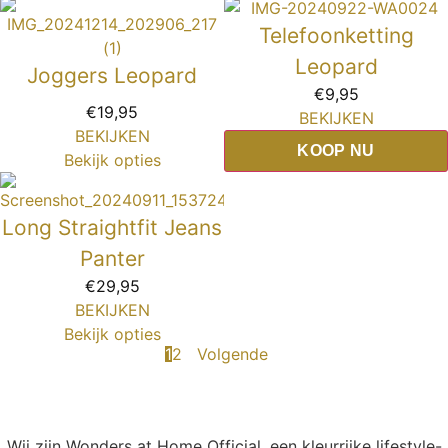
Telefoonketting
Leopard
Joggers Leopard
€
9,95
€
19,95
BEKIJKEN
BEKIJKEN
KOOP NU
Bekijk opties
Long Straightfit Jeans
Panter
€
29,95
BEKIJKEN
Bekijk opties
1
2
Volgende
Wij zijn Wonders at Home Official, een kleurrijke lifestyle-