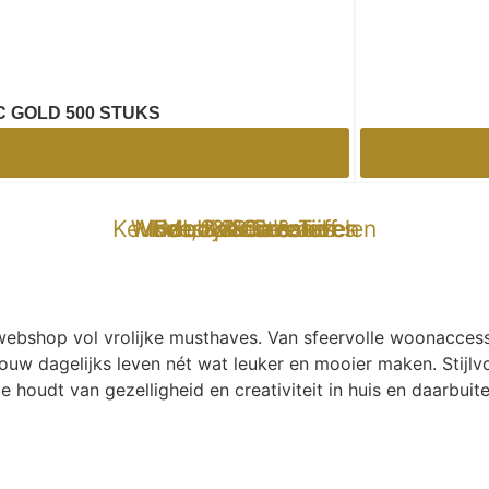
C GOLD 500 STUKS
Keuken, Koken & Tafelen
Wonen & Buitenleven
Mode & Accessoires
Hobby & Creatief
Feest & Cadeaus
Mooi & Gezond
Specials
e-webshop vol vrolijke musthaves. Van sfeervolle woonaccess
ouw dagelijks leven nét wat leuker en mooier maken. Stijlvo
ie houdt van gezelligheid en creativiteit in huis en daarbuite