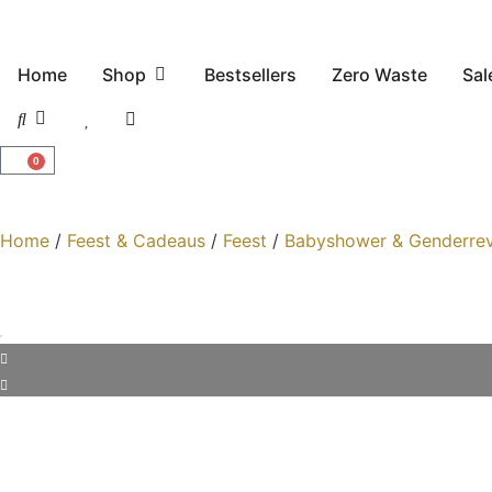
Home
Shop
Bestsellers
Zero Waste
Sal
0
Home
/
Feest & Cadeaus
/
Feest
/
Babyshower & Genderrev