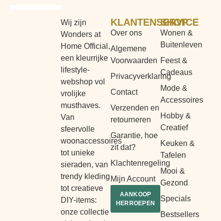
KLANTENSERVICE
SHOP
Wij zijn
Over ons
Wonen &
Wonders at
Buitenleven
Home Official,
Algemene
een kleurrijke
Voorwaarden
Feest &
lifestyle-
Cadeaus
Privacyverklaring
webshop vol
Mode &
Contact
vrolijke
Accessoires
musthaves.
Verzenden en
Hobby &
Van
retourneren
Creatief
sfeervolle
Garantie, hoe
woonaccessoires
Keuken &
zit dat?
tot unieke
Tafelen
Klachtenregeling
sieraden, van
Mooi &
trendy kleding
Mijn Account
Gezond
tot creatieve
AANKOOP
Specials
DIY-items:
HERROEPEN
onze collectie
Bestsellers