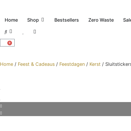
Home
Shop
Bestsellers
Zero Waste
Sal
0
Home
/
Feest & Cadeaus
/
Feestdagen
/
Kerst
/ Sluitsticke