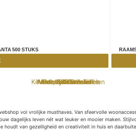
ANTA 500 STUKS
RAAMS
K
Keuken, Koken & Tafelen
Wonen & Buitenleven
Mode & Accessoires
Hobby & Creatief
Feest & Cadeaus
Mooi & Gezond
Specials
e-webshop vol vrolijke musthaves. Van sfeervolle woonaccess
ouw dagelijks leven nét wat leuker en mooier maken. Stijlvo
ie houdt van gezelligheid en creativiteit in huis en daarbuite