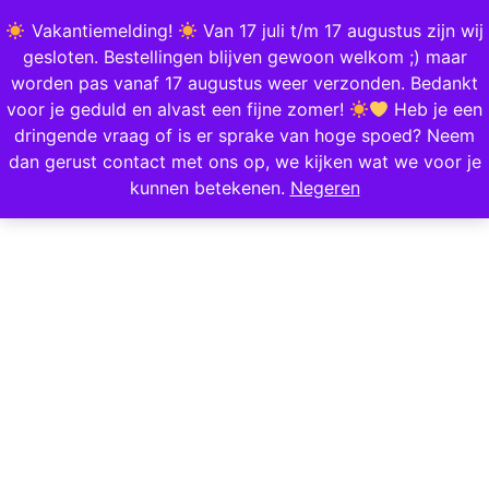
0
Vakantiemelding!
Van 17 juli t/m 17 augustus zijn wij
gesloten. Bestellingen blijven gewoon welkom ;) maar
worden pas vanaf 17 augustus weer verzonden. Bedankt
Home
/
Mode & Accessoires
/
Kleding
/
Blije Sokken
/ Sokken Lazy Panda
voor je geduld en alvast een fijne zomer!
Heb je een
dringende vraag of is er sprake van hoge spoed? Neem
dan gerust contact met ons op, we kijken wat we voor je
kunnen betekenen.
Negeren