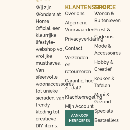
KLANTENSERVICE
SHOP
Wij zijn
Over ons
Wonen &
Wonders at
Buitenleven
Home
Algemene
Official, een
Voorwaarden
Feest &
kleurrijke
Cadeaus
Privacyverklaring
lifestyle-
Mode &
Contact
webshop vol
Accessoires
vrolijke
Verzenden
Hobby &
musthaves.
en
Creatief
Van
retourneren
sfeervolle
Keuken &
Garantie, hoe
woonaccessoires
Tafelen
zit dat?
tot unieke
Mooi &
Klachtenregeling
sieraden, van
Gezond
trendy
Mijn Account
Specials
kleding tot
AANKOOP
creatieve
Bestsellers
HERROEPEN
DIY-items: