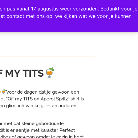
0
rden pas vanaf 17 augustus weer verzonden. Bedankt voor je
AQ & CONTACT
st contact met ons op, we kijken wat we voor je kunnen
F MY TITS
Voor de dagen dat je gewoon een
t “Off my TITS on Aperol Spritz” shirt is
en glimlach van krijgt — en anderen
aar met dat kleine geborduurde
 dit is er eentje met karakter. Perfect
 vibes of gewoon omdat je er zin in hebt