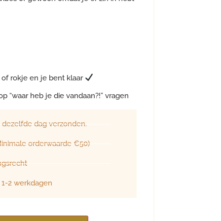
 of rokje en je bent klaar
p “waar heb je die vandaan?!” vragen
, dezelfde dag verzonden.
(Minimale orderwaarde €50)
ngsrecht
d 1-2 werkdagen