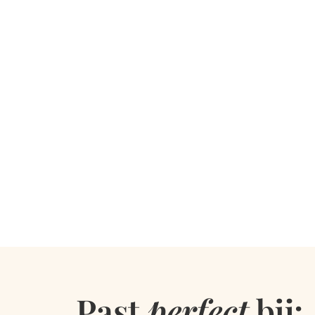
Past
perfect
bij: