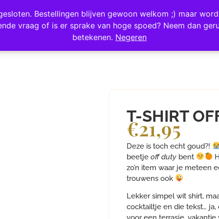
ij gesloten. Bestellingen blijven gewoon welkom ;) maar wo
SELLERS
ZERO WASTE
SALE
OVER ONS
F
ende vraag of is er sprake van hoge spoed? Neem dan geru
betekenen.
Negeren
T-SHIRT OF
€
21,95
Deze is toch echt goud?!
beetje
off duty
bent
He
zo’n item waar je meteen e
trouwens ook
Lekker simpel wit shirt, m
cocktailtje en die tekst… ja,
voor een terrasje, vakantie