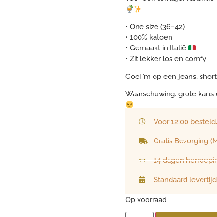
• One size (36–42)
• 100% katoen
• Gemaakt in Italië
• Zit lekker los en comfy
Gooi ’m op een jeans, short
Waarschuwing: grote kans o
Voor 12:00 besteld
Gratis Bezorging 
14 dagen herroepi
Standaard levertij
Op voorraad