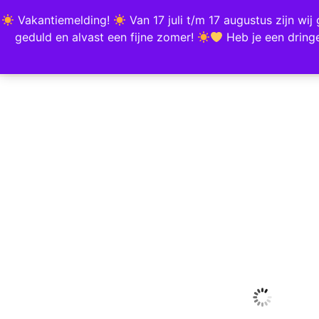
Vakantiemelding!
Van 17 juli t/m 17 augustus zijn w
HOME
SHOP
BEST
geduld en alvast een fijne zomer!
Heb je een dring
Home
/
Mode & Accessoires
/
Kleding
/
Tops & Shirts
/ T-Shirt Off My TITS