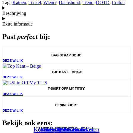
Tags
Katoen
,
Teckel
,
Wiener
,
Dachshund
,
Trend
,
OOTD
,
Cotton
Beschrijving
Extra informatie
Past
perfect
bij:
BAG STRAP BOHO
DEZE WIL IK
TOP KANT – BEIGE
DEZE WIL IK
T-SHIRT OFF MY TITS🍹
DEZE WIL IK
DENIM SHORT
DEZE WIL IK
Bekijk ook eens:
Keuken, Koken & Tafelen
Wonen & Buitenleven
Mode & Accessoires
Hobby & Creatief
Feest & Cadeaus
Mooi & Gezond
Specials