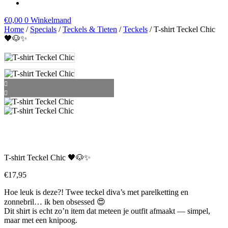
€
0,00
0
Winkelmand
Home
/
Specials
/
Teckels & Tieten
/
Teckels
/ T-shirt Teckel Chic
🖤🐶✨
T-shirt Teckel Chic 🖤🐶✨
€
17,95
Hoe leuk is deze?! Twee teckel diva’s met parelketting en
zonnebril… ik ben obsessed 😍
Dit shirt is echt zo’n item dat meteen je outfit afmaakt — simpel,
maar met een knipoog.