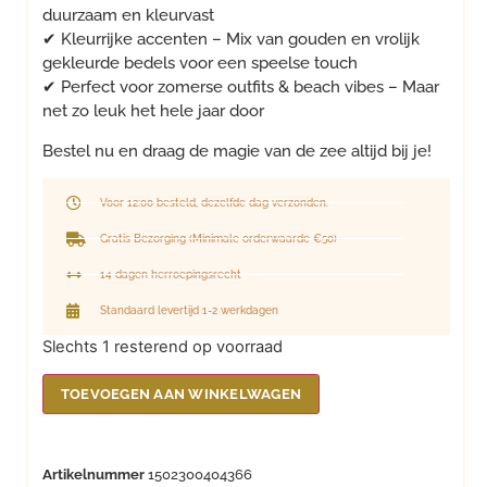
duurzaam en kleurvast
✔ Kleurrijke accenten – Mix van gouden en vrolijk
gekleurde bedels voor een speelse touch
✔ Perfect voor zomerse outfits & beach vibes – Maar
net zo leuk het hele jaar door
Bestel nu en draag de magie van de zee altijd bij je!
Voor 12:00 besteld, dezelfde dag verzonden.
Gratis Bezorging (Minimale orderwaarde €50)
14 dagen herroepingsrecht
Standaard levertijd 1-2 werkdagen
Slechts 1 resterend op voorraad
TOEVOEGEN AAN WINKELWAGEN
Artikelnummer
1502300404366