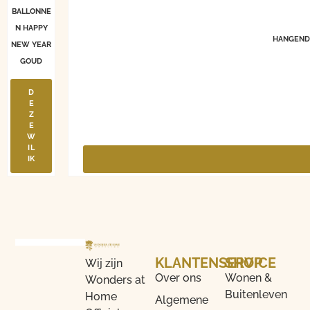
BALLONNE
N HAPPY
HANGENDE
NEW YEAR
GOUD
D
E
Z
E
W
IL
IK
KLANTENSERVICE
SHOP
Wij zijn
Over ons
Wonen &
Wonders at
Buitenleven
Home
Algemene