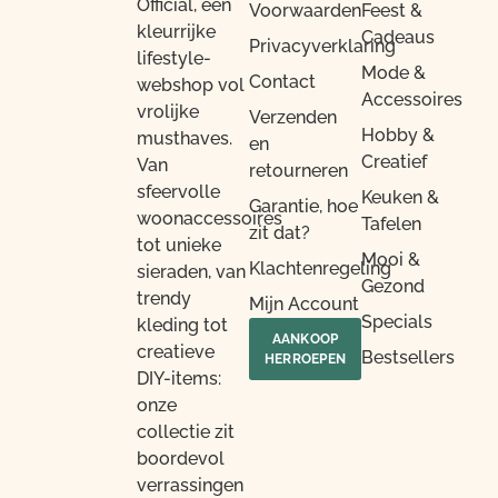
Official, een
Voorwaarden
Feest &
kleurrijke
Cadeaus
Privacyverklaring
lifestyle-
Mode &
Contact
webshop vol
Accessoires
vrolijke
Verzenden
Hobby &
musthaves.
en
Creatief
Van
retourneren
sfeervolle
Keuken &
Garantie, hoe
woonaccessoires
Tafelen
zit dat?
tot unieke
Mooi &
Klachtenregeling
sieraden, van
Gezond
trendy
Mijn Account
Specials
kleding tot
AANKOOP
creatieve
Bestsellers
HERROEPEN
DIY-items:
onze
collectie zit
boordevol
verrassingen