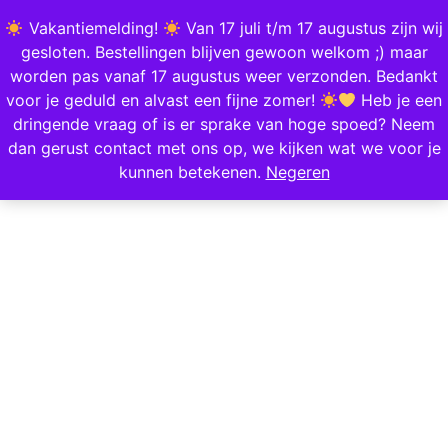
0
Vakantiemelding!
Van 17 juli t/m 17 augustus zijn wij
gesloten. Bestellingen blijven gewoon welkom ;) maar
worden pas vanaf 17 augustus weer verzonden. Bedankt
Home
/
Mode & Accessoires
/
Sieraden
/
Kettingen
/ Ketting Charms Zee
voor je geduld en alvast een fijne zomer!
Heb je een
dringende vraag of is er sprake van hoge spoed? Neem
dan gerust contact met ons op, we kijken wat we voor je
kunnen betekenen.
Negeren