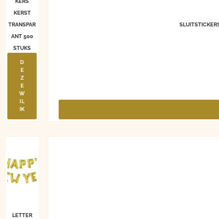
KERS
KERST
TRANSPAR
SLUITSTICKER
ANT 500
STUKS
D
E
Z
E
W
IL
IK
LETTER