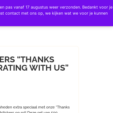
0
rden pas vanaf 17 augustus weer verzonden. Bedankt voor je
AQ & CONTACT
st contact met ons op, we kijken wat we voor je kunnen
KERS “THANKS
RATING WITH US”
nheden extra speciaal met onze “Thanks
itstickers op rol! Deze set van 500