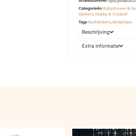
Artikelnummer
150230040207
Categorieën
Babyshower & Ge
Stickers
,
Hobby & Creatief
Tags
Sluitstickers
,
Bedankjes
Beschrijving
Extra informatie