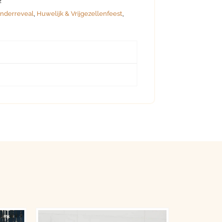
2
nderreveal
,
Huwelijk & Vrijgezellenfeest
,