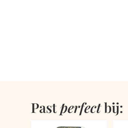
Past
perfect
bij: