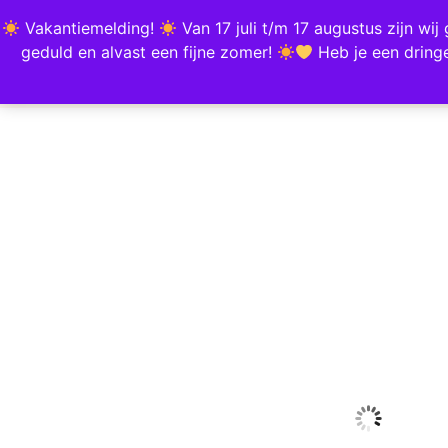
Vakantiemelding!
Van 17 juli t/m 17 augustus zijn w
HOME
SHOP
BEST
geduld en alvast een fijne zomer!
Heb je een dring
Home
/
Hobby & Creatief
/ Sluitstickers “Thanks for Celebrating With Us” 10