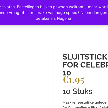
ij gesloten. Bestellingen blijven gewoon welkom ;) maar wo
SELLERS
ZERO WASTE
SALE
OVER ONS
F
ende vraag of is er sprake van hoge spoed? Neem dan geru
betekenen.
Negeren
SLUITSTIC
FOR CELEB
10
€
1,95
10 Stuks
Maak je feestelijke gelege
for Celebrating with us” slu